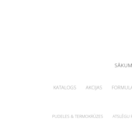
SĀKU
KATALOGS
AKCIJAS
FORMULA
PUDELES & TERMOKRŪZES
ATSLĒGU P