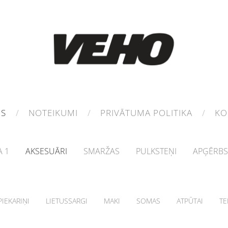
MS
NOTEIKUMI
PRIVĀTUMA POLITIKA
KO
 1
AKSESUĀRI
SMARŽAS
PULKSTEŅI
APĢĒRBS
IEKARIŅI
LIETUSSARGI
MAKI
SOMAS
ATPŪTAI
TE