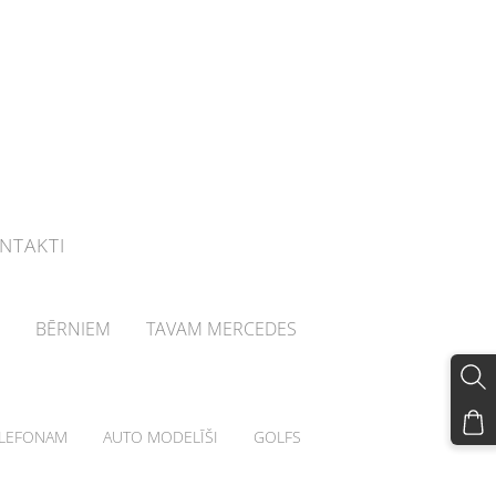
NTAKTI
BĒRNIEM
TAVAM MERCEDES
LEFONAM
AUTO MODELĪŠI
GOLFS