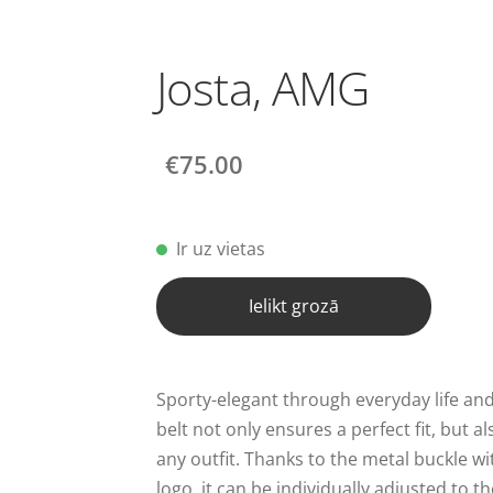
Josta, AMG
€75.00
Ir uz vietas
Ielikt grozā
Sporty-elegant through everyday life an
belt not only ensures a perfect fit, but al
any outfit. Thanks to the metal buckle w
logo, it can be individually adjusted to 