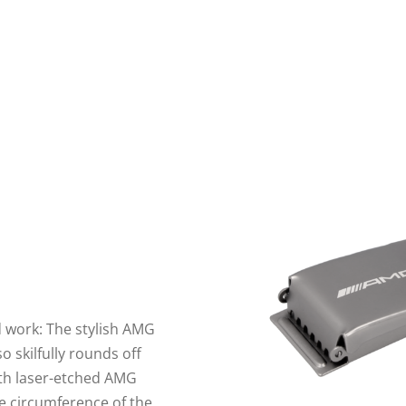
d work: The stylish AMG
so skilfully rounds off
ith laser-etched AMG
the circumference of the