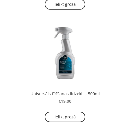
Ielikt grozā
Universāls tīrīšanas līdzeklis, 500ml
€19.00
Ielikt grozā