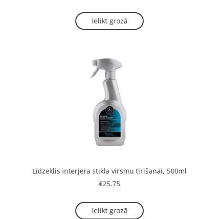
Ielikt grozā
Līdzeklis interjera stikla virsmu tīrīšanai, 500ml
€25.75
Ielikt grozā