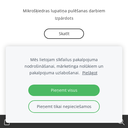
Mikrošķiedras lupatiņa pulēšanas darbiem
Izpārdots
Skatīt
Mēs lietojam sīkfailus pakalpojuma
nodrošināšanai, mārketinga nolūkiem un
Sīkdatnes
pakalpojuma uzlabošanai.
Pielāgot
.
Pieņemt visus
Pieņemt tikai nepieciešamos