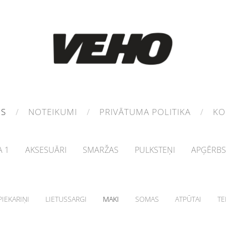
MS
NOTEIKUMI
PRIVĀTUMA POLITIKA
KO
 1
AKSESUĀRI
SMARŽAS
PULKSTEŅI
APĢĒRBS
IEKARIŅI
LIETUSSARGI
MAKI
SOMAS
ATPŪTAI
TE