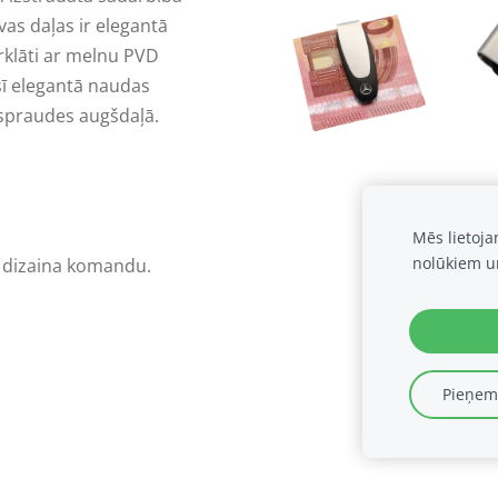
as daļas ir elegantā
rklāti ar melnu PVD
šī elegantā naudas
aspraudes augšdaļā.
Mēs lietoj
nolūkiem u
z dizaina komandu.
Pieņemt