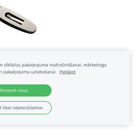
am sīkfailus pakalpojuma nodrošināšanai, mārketinga
n pakalpojuma uzlabošanai.
Pielāgot
Pieņemt visus
Sīkdatnes
 tikai nepieciešamos