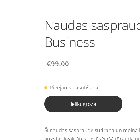
Naudas sasprau
Business
€99.00
Pieejams pasūtīšanai
Ielikt grozā
Šī naudas saspraude sudraba un melnā k
augstas kvalitātes nerūsējošā tērauda u