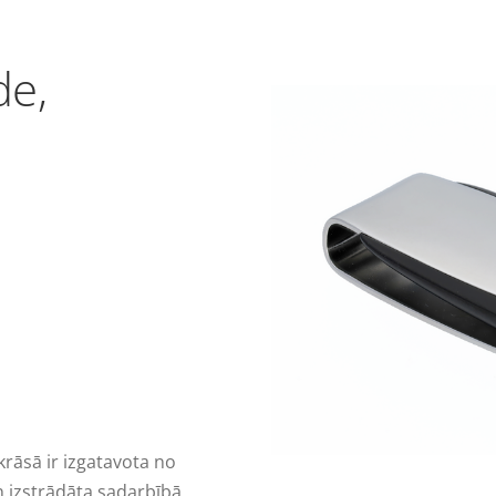
de,
rāsā ir izgatavota no
n izstrādāta sadarbībā