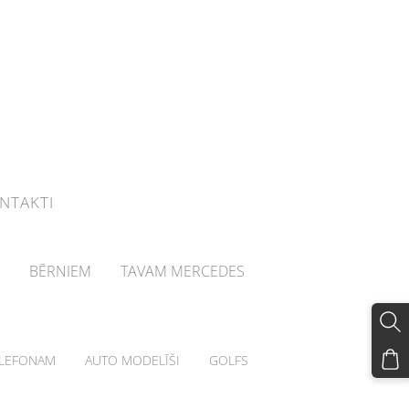
NTAKTI
BĒRNIEM
TAVAM MERCEDES
LEFONAM
AUTO MODELĪŠI
GOLFS