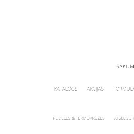
SĀKU
KATALOGS
AKCIJAS
FORMULA
PUDELES & TERMOKRŪZES
ATSLĒGU P