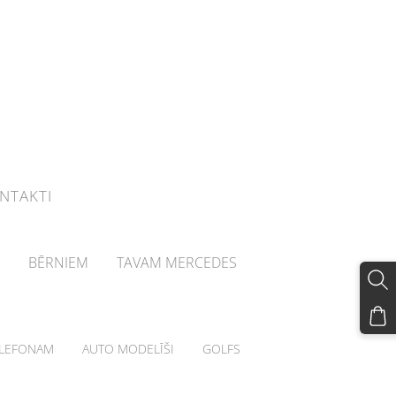
NTAKTI
BĒRNIEM
TAVAM MERCEDES
LEFONAM
AUTO MODELĪŠI
GOLFS