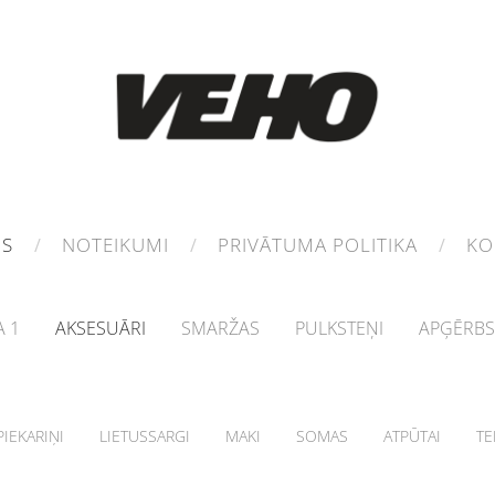
MS
NOTEIKUMI
PRIVĀTUMA POLITIKA
KO
 1
AKSESUĀRI
SMARŽAS
PULKSTEŅI
APĢĒRBS
IEKARIŅI
LIETUSSARGI
MAKI
SOMAS
ATPŪTAI
TE