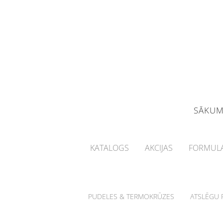
SĀKU
KATALOGS
AKCIJAS
FORMULA
PUDELES & TERMOKRŪZES
ATSLĒGU P