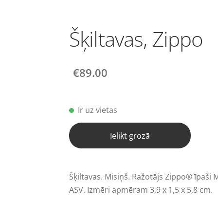
Šķiltavas, Zippo
€89.00
Ir uz vietas
Ielikt grozā
Šķiltavas. Misiņš. Ražotājs Zippo® īpaši
ASV. Izmēri apmēram 3,9 x 1,5 x 5,8 cm.