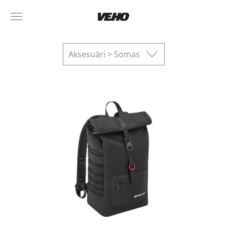
Aksesuāri > Somas