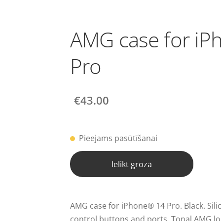
AMG case for i
Pro
€43.00
Pieejams pasūtīšanai
Ielikt grozā
AMG case for iPhone® 14 Pro. Black. Sili
control buttons and ports. Tonal AMG l