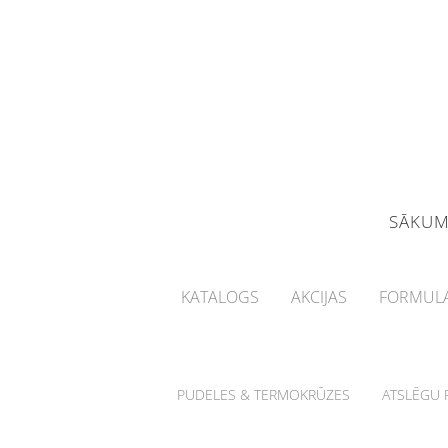
SĀKU
KATALOGS
AKCIJAS
FORMULA
PUDELES & TERMOKRŪZES
ATSLĒGU P