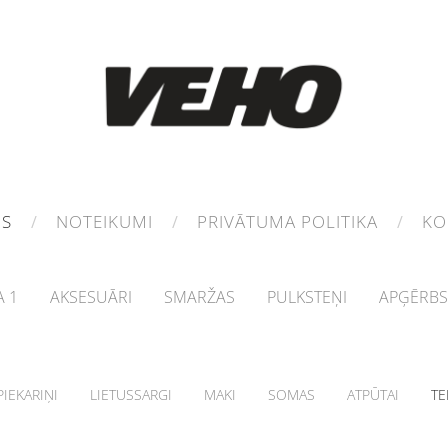
MS
NOTEIKUMI
PRIVĀTUMA POLITIKA
KO
 1
AKSESUĀRI
SMARŽAS
PULKSTEŅI
APĢĒRBS
IEKARIŅI
LIETUSSARGI
MAKI
SOMAS
ATPŪTAI
TE