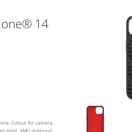
Phone® 14
cone. Cutout for camera,
ogo print. AMG diamond