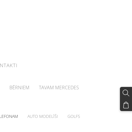
NTAKTI
BĒRNIEM
TAVAM MERCEDES
LEFONAM
AUTO MODELĪŠI
GOLFS