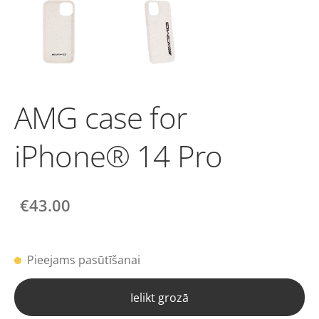
AMG case for
iPhone® 14 Pro
€43.00
Pieejams pasūtīšanai
Ielikt grozā