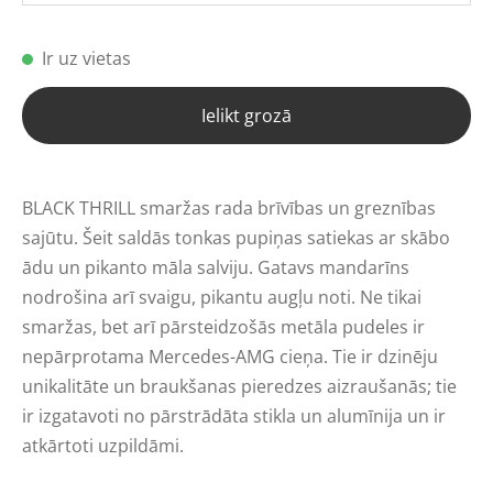
Ir uz vietas
Ielikt grozā
BLACK THRILL smaržas rada brīvības un greznības
sajūtu. Šeit saldās tonkas pupiņas satiekas ar skābo
ādu un pikanto māla salviju. Gatavs mandarīns
nodrošina arī svaigu, pikantu augļu noti. Ne tikai
smaržas, bet arī pārsteidzošās metāla pudeles ir
nepārprotama Mercedes-AMG cieņa. Tie ir dzinēju
unikalitāte un braukšanas pieredzes aizraušanās; tie
ir izgatavoti no pārstrādāta stikla un alumīnija un ir
atkārtoti uzpildāmi.