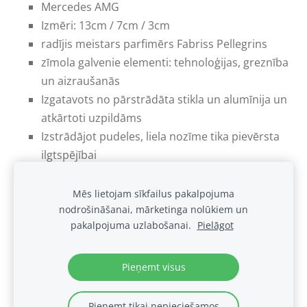
Mercedes AMG
Izmēri: 13cm / 7cm / 3cm
radījis meistars parfimērs Fabriss Pellegrins
zīmola galvenie elementi: tehnoloģijas, greznība
un aizraušanās
Izgatavots no pārstrādāta stikla un alumīnija un
atkārtoti uzpildāms
Izstrādājot pudeles, liela nozīme tika pievērsta
ilgtspējībai
Mēs lietojam sīkfailus pakalpojuma
nodrošināšanai, mārketinga nolūkiem un
Sīkdatnes
pakalpojuma uzlabošanai.
Pielāgot
.
Pieņemt visus
Pieņemt tikai nepieciešamos