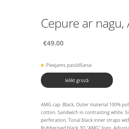
Cepure ar nagu,
€49.00
Pieejams pasūtīšanai
Ielikt grozā
AMG cap. Black. Outer material 100% pol
cotton. Sandwich in contrasting white. S
perforation. Tonal black inner straps wit
Rubberised black 3D "AMG" logo. Adjustab