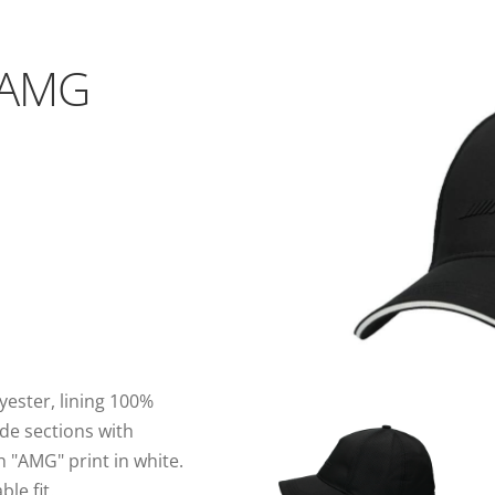
 AMG
yester, lining 100%
ide sections with
h "AMG" print in white.
le fit.