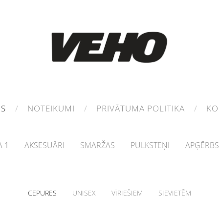
MS
NOTEIKUMI
PRIVĀTUMA POLITIKA
KO
 1
AKSESUĀRI
SMARŽAS
PULKSTEŅI
APĢĒRBS
CEPURES
UNISEX
VĪRIEŠIEM
SIEVIETĒM