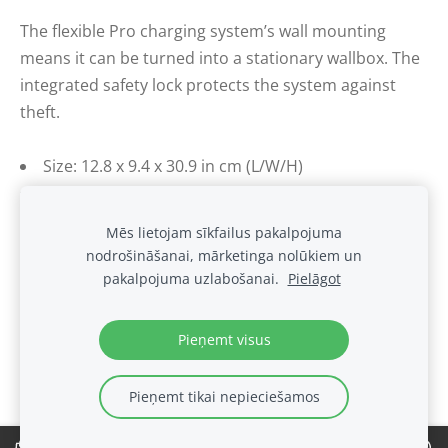
The flexible Pro charging system’s wall mounting
means it can be turned into a stationary wallbox. The
integrated safety lock protects the system against
theft.
Size: 12.8 x 9.4 x 30.9 in cm (L/W/H)
Weight: 550 grams
Mēs lietojam sīkfailus pakalpojuma
nodrošināšanai, mārketinga nolūkiem un
Sīkdatnes
pakalpojuma uzlabošanai.
Pielāgot
.
Pieņemt visus
Pieņemt tikai nepieciešamos