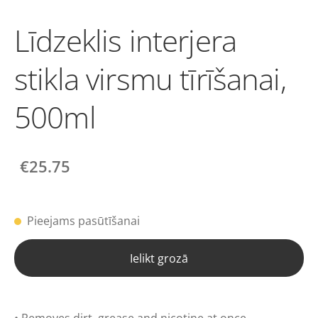
Līdzeklis interjera
stikla virsmu tīrīšanai,
500ml
€25.75
Pieejams pasūtīšanai
Ielikt grozā