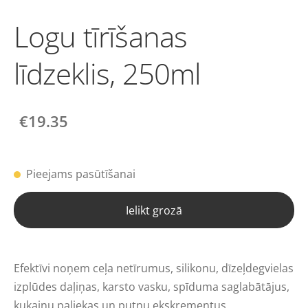
Logu tīrīšanas
līdzeklis, 250ml
€19.35
Pieejams pasūtīšanai
Ielikt grozā
Efektīvi noņem ceļa netīrumus, silikonu, dīzeļdegvielas
izplūdes daļiņas, karsto vasku, spīduma saglabātājus,
kukaiņu paliekas un putnu ekskrementus