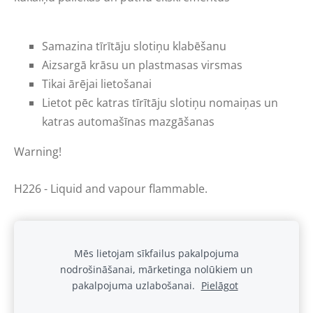
Samazina tīrītāju slotiņu klabēšanu
Aizsargā krāsu un plastmasas virsmas
Tikai ārējai lietošanai
Lietot pēc katras tīrītāju slotiņu nomaiņas un
katras automašīnas mazgāšanas
Warning!
H226 - Liquid and vapour flammable.
Mēs lietojam sīkfailus pakalpojuma
nodrošināšanai, mārketinga nolūkiem un
Sīkdatnes
pakalpojuma uzlabošanai.
Pielāgot
.