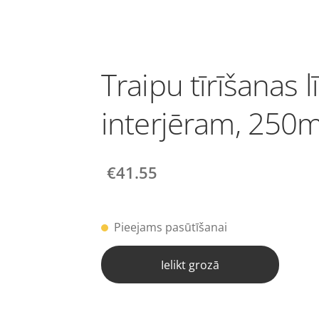
Traipu tīrīšanas l
interjēram, 250m
€41.55
Pieejams pasūtīšanai
Ielikt grozā