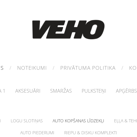
MS
NOTEIKUMI
PRIVĀTUMA POLITIKA
KO
 1
AKSESUĀRI
SMARŽAS
PULKSTEŅI
APĢĒRBS
I
LOGU SLOTIŅAS
AUTO KOPŠANAS LĪDZEKĻI
EĻĻA & TE
AUTO PIEDERUMI
RIEPU & DISKU KOMPLEKTI