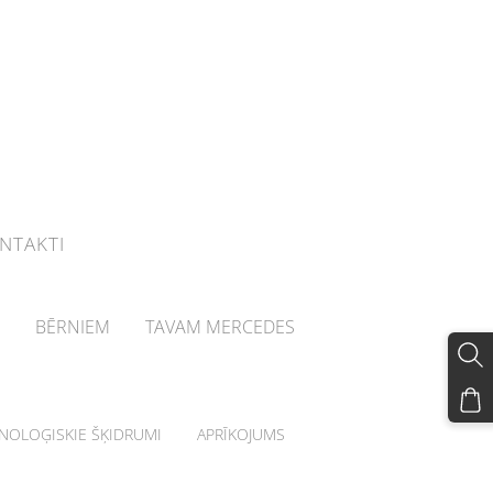
NTAKTI
BĒRNIEM
TAVAM MERCEDES
HNOLOĢISKIE ŠĶIDRUMI
APRĪKOJUMS