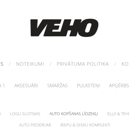
MS
NOTEIKUMI
PRIVĀTUMA POLITIKA
KO
 1
AKSESUĀRI
SMARŽAS
PULKSTEŅI
APĢĒRBS
I
LOGU SLOTIŅAS
AUTO KOPŠANAS LĪDZEKĻI
EĻĻA & TE
AUTO PIEDERUMI
RIEPU & DISKU KOMPLEKTI