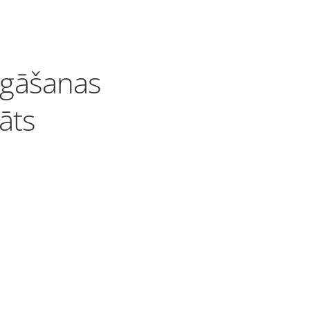
zgāšanas
āts