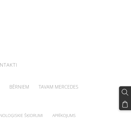
NTAKTI
BĒRNIEM
TAVAM MERCEDES
HNOLOĢISKIE ŠĶIDRUMI
APRĪKOJUMS