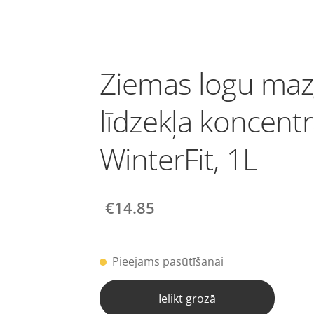
Ziemas logu ma
līdzekļa koncentr
WinterFit, 1L
€14.85
Pieejams pasūtīšanai
Ielikt grozā