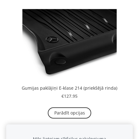
Gumijas paklājiņi E-klase 214 (priekšējā rinda)
€127.95
Parādīt opcijas
Mēs lietojam sīkfailus pakalpojuma