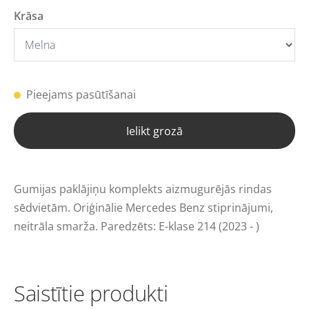
Krāsa
Pieejams pasūtīšanai
Ielikt grozā
Gumijas paklājiņu komplekts aizmugurējās rindas
sēdvietām. Oriģinālie Mercedes Benz stiprinājumi,
neitrāla smarža. Paredzēts: E-klase 214 (2023 - )
Saistītie produkti