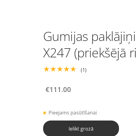
Gumijas paklājiņ
X247 (priekšējā r
★★★★★
(1)
€111.00
Pieejams pasūtīšanai
Ielikt grozā