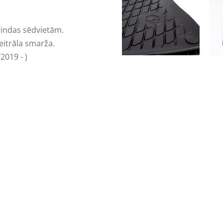
rindas sēdvietām.
eitrāla smarža.
019 - )