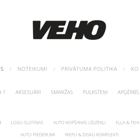
MS
NOTEIKUMI
PRIVĀTUMA POLITIKA
KO
 1
AKSESUĀRI
SMARŽAS
PULKSTEŅI
APĢĒRBS
I
LOGU SLOTIŅAS
AUTO KOPŠANAS LĪDZEKĻI
EĻĻA & TE
AUTO PIEDERUMI
RIEPU & DISKU KOMPLEKTI