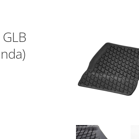
i GLB
inda)