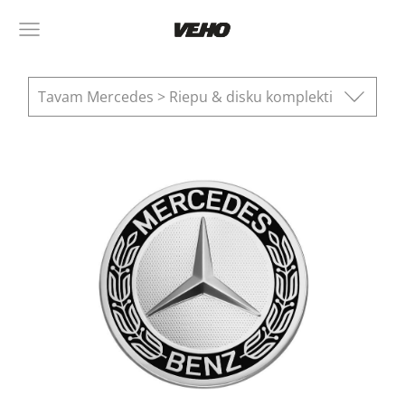
Tavam Mercedes > Riepu & disku komplekti