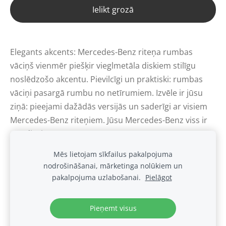
Ielikt grozā
Elegants akcents: Mercedes-Benz riteņa rumbas
vāciņš vienmēr piešķir vieglmetāla diskiem stilīgu
noslēdzošo akcentu. Pievilcīgi un praktiski: rumbas
vāciņi pasargā rumbu no netīrumiem. Izvēle ir jūsu
ziņā: pieejami dažādās versijās un saderīgi ar visiem
Mercedes-Benz riteņiem. Jūsu Mercedes-Benz viss ir
par dizainu.
Mēs lietojam sīkfailus pakalpojuma
nodrošināšanai, mārketinga nolūkiem un
Sīkdatnes
pakalpojuma uzlabošanai.
Pielāgot
.
Pieņemt visus