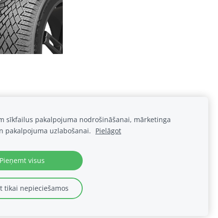
am sīkfailus pakalpojuma nodrošināšanai, mārketinga
n pakalpojuma uzlabošanai.
Pielāgot
Pieņemt visus
Sīkdatnes
 tikai nepieciešamos