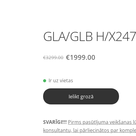
GLA/GLB H/X247
€1999.00
€3299.00
Ir uz vietas
Ielikt grozā
SVARĪGI!!!
Pirms pasūtījuma veikšanas l
konsultantu, lai pārliecinātos par komple