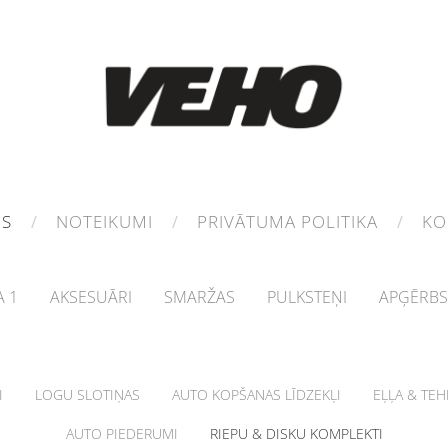
MS
NOTEIKUMI
PRIVĀTUMA POLITIKA
KO
 1
AKSESUĀRI
SMARŽAS
PULKSTEŅI
APĢĒRBS
I
LOGU SLOTIŅAS
AUTO KOPŠANAS LĪDZEKĻI
EĻĻA & TE
AUTO PIEDERUMI
RIEPU & DISKU KOMPLEKTI