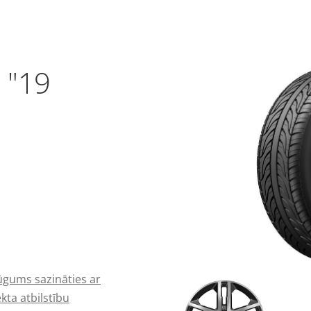
 "19
ūgums sazināties ar
kta atbilstību