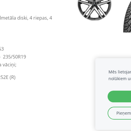
lmetāla diski, 4 riepas, 4
53
7- 235/50R19
 vāciņi;
Mēs lietoj
52E (R)
nolūkiem u
Pieņemt