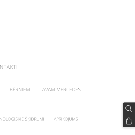
NTAKTI
BĒRNIEM
TAVAM MERCEDES
HNOLOĢISKIE ŠĶIDRUMI
APRĪKOJUMS