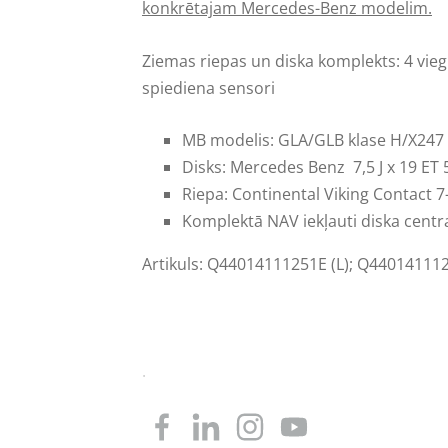
konkrētajam Mercedes-Benz modelim.
Ziemas riepas un diska komplekts:
4 vieg
spiediena sensori
MB modelis: GLA/GLB klase H/X247
Disks: Mercedes Benz
7,5 J x 19 ET 
Riepa:
Continental Viking Contact 
Komplektā NAV iekļauti diska centra
Artikuls: Q44014111251E (L); Q440141112
.