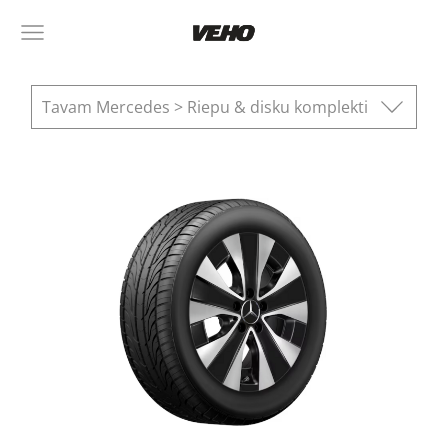
Tavam Mercedes > Riepu & disku komplekti