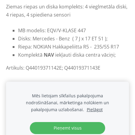
Ziemas riepas un diska komplekts:
4 vieglmetāla diski,
4 riepas, 4 spiediena sensori
MB modelis:
EQV/V-KLASE 447
Disks: Mercedes - Benz (
7 J x 17 ET 51
);
Riepa: NOKIAN
Hakkapeliitta R5
-
235/55 R17
Komplektā
NAV
iekļauti diska centra vāciņi;
Artikuls: Q44019371142E; Q44019371143E
Mēs lietojam sīkfailus pakalpojuma
nodrošināšanai, mārketinga nolūkiem un
Sīkdatnes
pakalpojuma uzlabošanai.
Pielāgot
.
Pieņemt visus