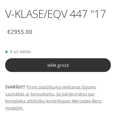
V-KLASE/EQV 447 "17
€2955.00
Ir uz vietas
Ielikt grozā
SVARĪGI!!!
Pirms pasūtījuma veikšanas lūgums
sazināties ar konsultantu, lai pārliecinātos par
komplekta atbilstību konkrētajam Mercedes-Benz
modelim.