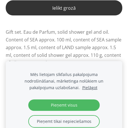
Ielikt grozā
Gift set. Eau de Parfum, solid shower gel and oil.
Content of SEA approx. 100 ml, content of SEA sample
approx. 1.5 ml, content of LAND sample approx. 1.5
ml, content of solid shower gel approx. 110 g, content
of oil approx. 30 ml.
Mēs lietojam sīkfailus pakalpojuma
nodrošināšanai, mārketinga nolūkiem un
Sīkdatnes
pakalpojuma uzlabošanai.
Pielāgot
.
Pieņemt visus
Pieņemt tikai nepieciešamos