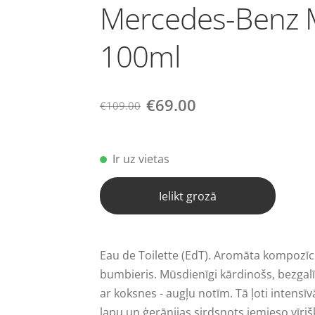
Mercedes-Benz 
100ml
€69.00
€109.00
Ir uz vietas
Ielikt grozā
Eau de Toilette (EdT). Aromāta kompozīci
bumbieris. Mūsdienīgi kārdinošs, bezgal
ar koksnes - augļu notīm. Tā ļoti intensī
lapu un ģerānijas sirdsnots iemieso vīriš