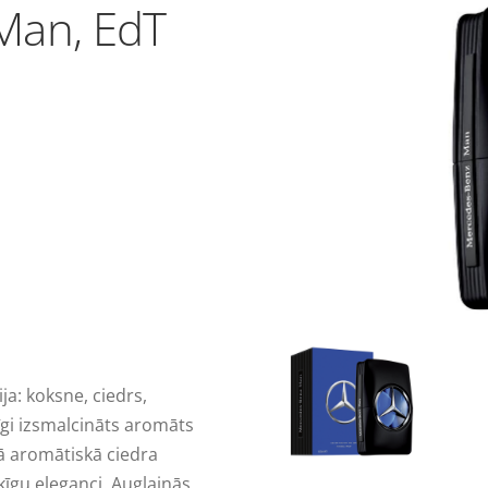
Man, EdT
ja: koksne, ciedrs,
īgi izsmalcināts aromāts
vā aromātiskā ciedra
ķīgu eleganci. Augļainās,