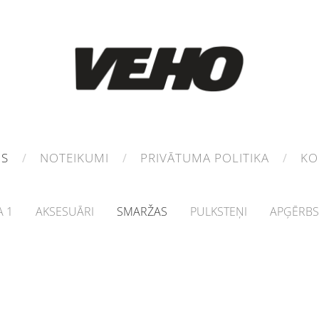
MS
NOTEIKUMI
PRIVĀTUMA POLITIKA
KO
 1
AKSESUĀRI
SMARŽAS
PULKSTEŅI
APĢĒRBS